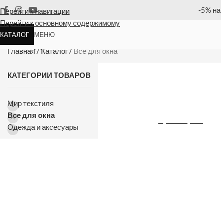
ю позицию
Оплата
Перейти к навигации
Перейти к основному содержимому
КАТАЛОГ
МЕНЮ
Все для окна
Главная
/
Каталог
/
Все для окна
КАТЕГОРИИ ТОВАРОВ
Турецки
Мир текстиля
Новые модели тюл
Все для окна
Просмотреть
Одежда и аксесуары