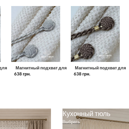
для
Магнитный подхват для
Магнитный подхват для
638
штор серый с круглой
грн.
638
штор шоколад Турция
грн.
ция
брошью Турция
Кухонный тюль
Выбрать