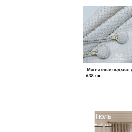
Магнитный подхват 
638
штор кремовый с
грн.
круглой брошью Тур
Тюль
Выбрать