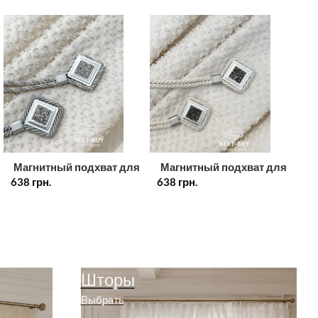
Магнитный подхват для
Магнитный подхват для
М
638
штор серебряный
грн.
638
штор на тросе в оттенке
грн.
63
Турция
айвори (ivory) Турция
д
Шторы
Выбрать