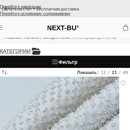
Перейти к навигации
Оплата на счет = бесплатная доставка
Перейти к основному содержимому
Аксессуары для штор
Главная
/
Каталог
/
Все для окна
/
Аксессуары для штор
КАТЕГОРИИ
Фильтр
Показать
12
21
48