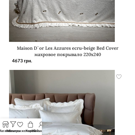
Maison D`or Les Azzures ecru-beige Bed Cover
махровое покрывало 220х240
4673
грн.
Магазин
Фильтры
Список желаний
Корзина
Мой аккаунт