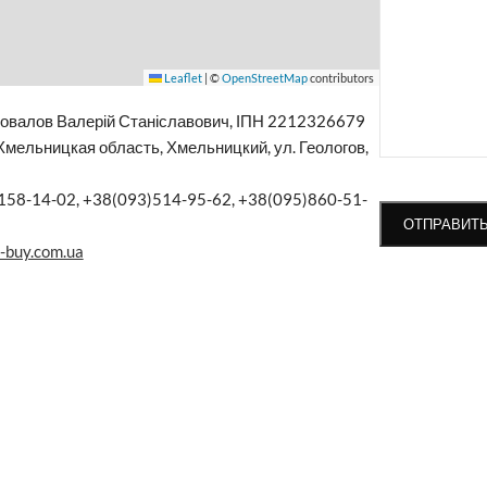
Leaflet
|
©
OpenStreetMap
contributors
валов Валерій Станіславович, ІПН 2212326679
Хмельницкая область, Хмельницкий, ул. Геологов,
158-14-02, +38(093)514-95-62, +38(095)860-51-
-buy.com.ua