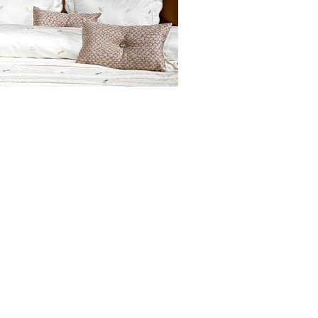
ru-beige Bed Cover махровое покрывало 220х240