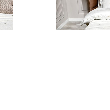
ое покрывало 160х240
Maison D`or Les Azzures ec