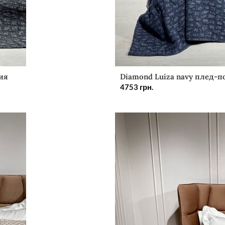
ия
Diamond Luiza navy плед-п
4753
грн.