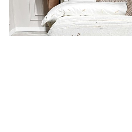
Maison D`or Les Azzures ecru-beige Bed Cover махров