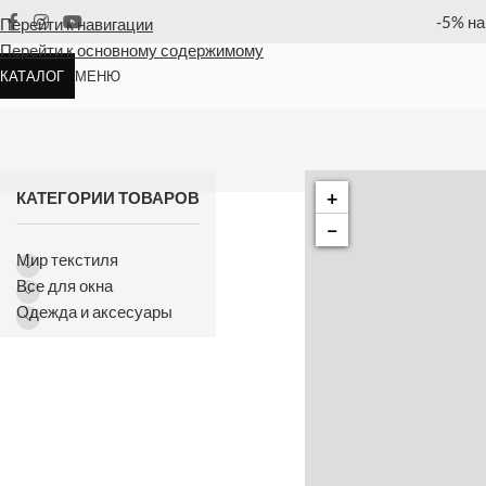
ю позицию
Оплата
Перейти к навигации
Перейти к основному содержимому
КАТАЛОГ
МЕНЮ
+
КАТЕГОРИИ ТОВАРОВ
−
Мир текстиля
Все для окна
Одежда и аксесуары