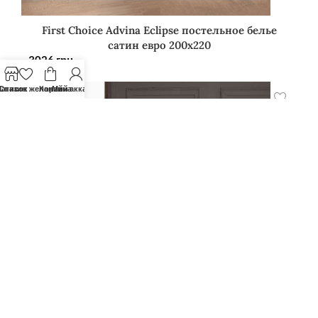
First Choice Advina Eclipse постельное белье
сатин евро 200х220
3026
грн.
агазин
Список желаний
Корзина
Мой аккаунт