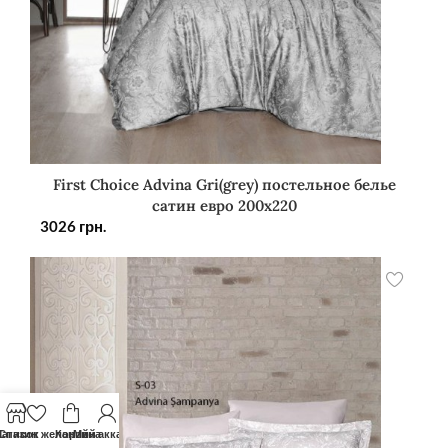
First Choice Advina Gri(grey) постельное белье
сатин евро 200х220
3026
грн.
агазин
Список желаний
Корзина
Мой аккаунт