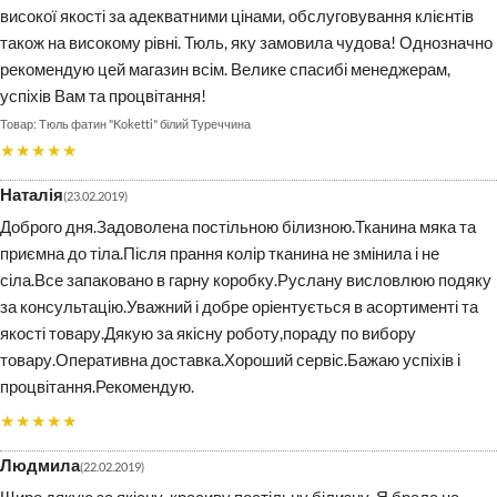
високої якості за адекватними цінами, обслуговування клієнтів
також на високому рівні. Тюль, яку замовила чудова! Однозначно
рекомендую цей магазин всім. Велике спасибі менеджерам,
успіхів Вам та процвітання!
Тюль фатин "Koketti" білий Туреччина
★★★★★
Наталія
23.02.2019
Доброго дня.Задоволена постільною білизною.Тканина мяка та
приємна до тіла.Після прання колір тканина не змінила і не
сіла.Все запаковано в гарну коробку.Руслану висловлюю подяку
за консультацію.Уважний і добре оріентується в асортименті та
якості товару.Дякую за якісну роботу,пораду по вибору
товару.Оперативна доставка.Хороший сервіс.Бажаю успіхів і
процвітання.Рекомендую.
★★★★★
Людмила
22.02.2019
Щиро дякую за якісну, красиву постільну білизну. Я брала на