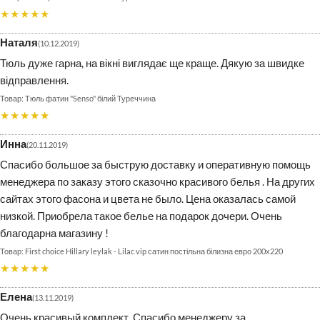
★★★★★
Наталя
10.12.2019
Тюль дуже гарна, на вікні виглядає ще краще. Дякую за швидке
відправлення.
Тюль фатин "Senso" білий Туреччина
★★★★★
Инна
20.11.2019
Спасибо большое за быструю доставку и оперативную помощь
менеджера по заказу этого сказочно красивого белья . На других
сайтах этого фасона и цвета не было. Цена оказалась самой
низкой. Приобрела такое белье на подарок дочери. Очень
благодарна магазину !
First choice Hillary leylak - Lilac vip сатин постільна білизна евро 200х220
★★★★★
Елена
13.11.2019
Очень красивый комплект. Спасибо менеджеру за