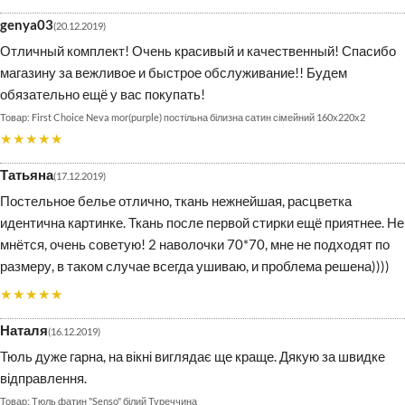
genya03
20.12.2019
Отличный комплект! Очень красивый и качественный! Спасибо
магазину за вежливое и быстрое обслуживание!! Будем
обязательно ещё у вас покупать!
First Choice Neva mor(purple) постільна білизна сатин сімейний 160х220х2
★★★★★
Татьяна
17.12.2019
Постельное белье отлично, ткань нежнейшая, расцветка
идентична картинке. Ткань после первой стирки ещё приятнее. Не
мнётся, очень советую! 2 наволочки 70*70, мне не подходят по
размеру, в таком случае всегда ушиваю, и проблема решена))))
★★★★★
Наталя
16.12.2019
Тюль дуже гарна, на вікні виглядає ще краще. Дякую за швидке
відправлення.
Тюль фатин "Senso" білий Туреччина