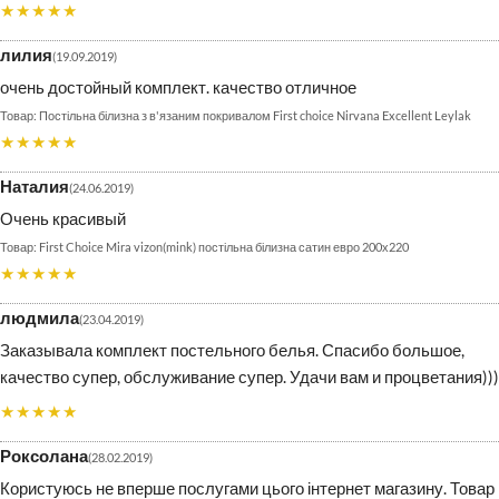
★★★★★
лилия
19.09.2019
очень достойный комплект. качество отличное
Постільна білизна з в'язаним покривалом First choice Nirvana Excellent Leylak
★★★★★
Наталия
24.06.2019
Очень красивый
First Choice Mira vizon(mink) постільна білизна сатин евро 200х220
★★★★★
людмила
23.04.2019
Заказывала комплект постельного белья. Спасибо большое,
качество супер, обслуживание супер. Удачи вам и процветания)))
★★★★★
Роксолана
28.02.2019
Користуюсь не вперше послугами цього інтернет магазину. Товар