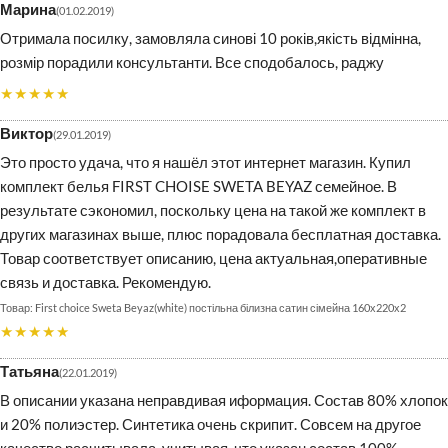
Марина
01.02.2019
Отримала посилку, замовляла синові 10 років,якість відмінна,
розмір порадили консультанти. Все сподобалось, раджу
★★★★★
Виктор
29.01.2019
Это просто удача, что я нашёл этот интернет магазин. Купил
комплект белья FIRST CHOISE SWETA BEYAZ семейное. В
результате сэкономил, поскольку цена на такой же комплект в
других магазинах выше, плюс порадовала бесплатная доставка.
Товар соответствует описанию, цена актуальная,оперативные
связь и доставка. Рекомендую.
First choice Sweta Beyaz(white) постільна білизна сатин сімейна 160х220х2
★★★★★
Татьяна
22.01.2019
В описании указана неправдивая иформация. Состав 80% хлопок
и 20% полиэстер. Синтетика очень скрипит. Совсем на другое
качество расчитывала, учитывая, что указан состав 100%