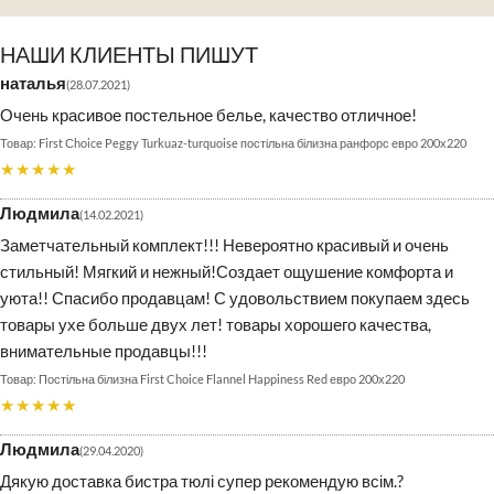
НАШИ КЛИЕНТЫ ПИШУТ
наталья
28.07.2021
Очень красивое постельное белье, качество отличное!
First Сhoice Peggy Turkuaz-turquoise постільна білизна ранфорс евро 200х220
★★★★★
Людмила
14.02.2021
Заметчательный комплект!!! Невероятно красивый и очень
стильный! Мягкий и нежный!Создает ощушение комфорта и
уюта!! Спасибо продавцам! С удовольствием покупаем здесь
товары ухе больше двух лет! товары хорошего качества,
внимательные продавцы!!!
Постільна білизна First Choice Flannel Happiness Red евро 200х220
★★★★★
Людмила
29.04.2020
Дякую доставка бистра тюлі супер рекомендую всім.?