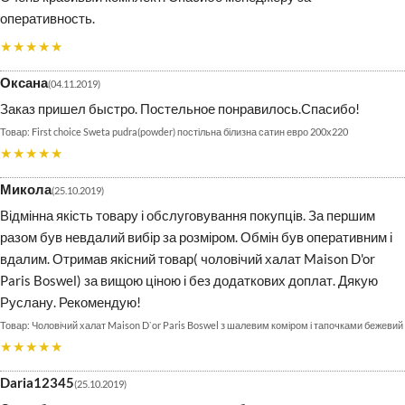
оперативность.
★★★★★
Оксана
04.11.2019
Заказ пришел быстро. Постельное понравилось.Спасибо!
First choice Sweta pudra(powder) постільна білизна сатин евро 200х220
★★★★★
Микола
25.10.2019
Відмінна якість товару і обслуговування покупців. За першим
разом був невдалий вибір за розміром. Обмін був оперативним і
вдалим. Отримав якісний товар( чоловічий халат Maison D'or
Paris Boswel) за вищою ціною і без додаткових доплат. Дякую
Руслану. Рекомендую!
Чоловічий халат Maison D`or Paris Boswel з шалевим коміром і тапочками бежевий
★★★★★
Daria12345
25.10.2019