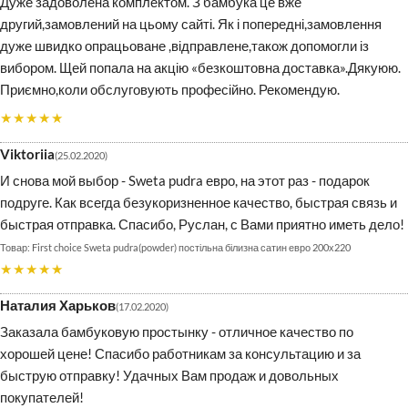
Дуже задоволена комплектом. З бамбука це вже
другий,замовлений на цьому сайті. Як і попередні,замовлення
дуже швидко опрацьоване ,відправлене,також допомогли із
вибором. Щей попала на акцію «безкоштовна доставка».Дякуюю.
Приємно,коли обслуговують професійно. Рекомендую.
★★★★★
Viktoriia
25.02.2020
И снова мой выбор - Sweta pudra евро, на этот раз - подарок
подруге. Как всегда безукоризненное качество, быстрая связь и
быстрая отправка. Спасибо, Руслан, с Вами приятно иметь дело!
First choice Sweta pudra(powder) постільна білизна сатин евро 200х220
★★★★★
Наталия Харьков
17.02.2020
Заказала бамбуковую простынку - отличное качество по
хорошей цене! Спасибо работникам за консультацию и за
быструю отправку! Удачных Вам продаж и довольных
покупателей!