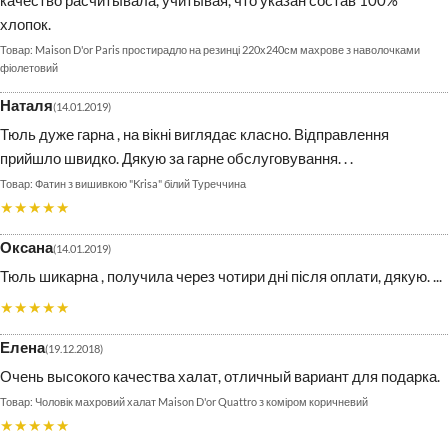
хлопок.
Maison D'or Paris простирадло на резинці 220х240см махрове з наволочками
фіолетовий
Наталя
14.01.2019
Тюль дуже гарна , на вікні виглядає класно. Відправлення
прийшло швидко. Дякую за гарне обслуговування. . .
Фатин з вишивкою "Krisa" білий Туреччина
★★★★★
Оксана
14.01.2019
Тюль шикарна , получила через чотири дні після оплати, дякую. ...
★★★★★
Елена
19.12.2018
Очень высокого качества халат, отличный вариант для подарка.
Чоловік махровий халат Maison D'or Quattro з коміром коричневий
★★★★★