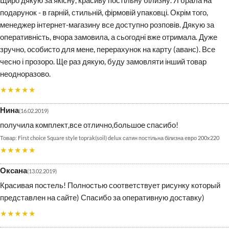
подарунок - в гарній, стильній, фірмовій упаковці. Окрім того,
менеджер інтернет-магазину все доступно розповів. Дякую за
оперативність, вчора замовила, а сьогодні вже отримала. Дуже
зручно, особисто для мене, перерахунок на карту (аванс). Все
чесно і прозоро. Ще раз дякую, буду замовляти інший товар
неодноразово.
★★★★★
Нина
16.02.2019
получила комплект,все отлично,большое спасибо!
First choice Square style toprak(soil) delux сатин постільна білизна евро 200х220
★★★★★
Оксана
13.02.2019
Красивая постель! Полностью соответствует рисунку который
представлен на сайте) Спасибо за оперативную доставку)
★★★★★