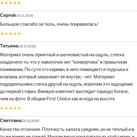
★★★★★
Сергей
10.11.2018
Большое спасибо за тюль, очень понравилась!
★★★★★
Татьяна
28.10.2018
Материал очень приятный и шелковистый на ощупь, слегка
озадачило то, что у наволочек нет "конвертика" в привычном
понимании. По сути это карман, в него помещается подушка и
клапана, который закрывает ее внутри, - нет. Материал
пододеяльника слегка другой на ощупь, впрочем это ощущение
до первой стирки. Вживую комплект выглядит гораздо богаче,
чем на фото. В общем First Choice как всегда на высоте
★★★★★
Светлана
20.10.2018
Качество отличное. Плотность халата средняя, он не тёплый и в
то же время не тонкий. Многие вещи порадовали из этой серии: и