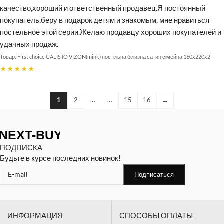
качество,хороший и ответственный продавец.Я постоянный
покупатель,беру в подарок детям и знакомым, мне нравиться
постельное этой серии.Желаю продавцу хороших покупателей и
удачных продаж.
First choice CALISTO VIZON(mink) постільна білизна сатин сімейна 160х220х2
★★★★★
1
2
…
…
15
16
→
ПОДПИСКА
Будьте в курсе последних новинок!
ИНФОРМАЦИЯ
СПОСОБЫ ОПЛАТЫ