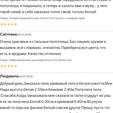
полотенца, и покрывало, а теперь и халаты мне и мужу... у него
такой синий, а себе заказала точно такой, только белый.
Чоловік махровий халат Maison D'or Quattro з коміром сірий
★★★★★
Світлана
20.10.2018
Очень красивые и стильные полотенца. Без лишних кружев и
вышивок, всё слержано, элегантно. Приобрела все цвета, что
есть в продаже. Качество отличное.
Набір бавовняних рушників Maison D'or Bonni 3шт
★★★★★
Людмила
04.09.2018
Добрый день.Заказала тюль кремовый тати и белую кокетти.Мне
Нада высота белая 2.50м и бежевая 2.40м Получила тюль
.Спасибо.Когда заказывала мне сказали остатки отдадут но увы
я их не получила.Белой 0.30см а кремовой 0.40см Всунули
какой-то огрызок фатина белый совсем другое Прошу пусть тот