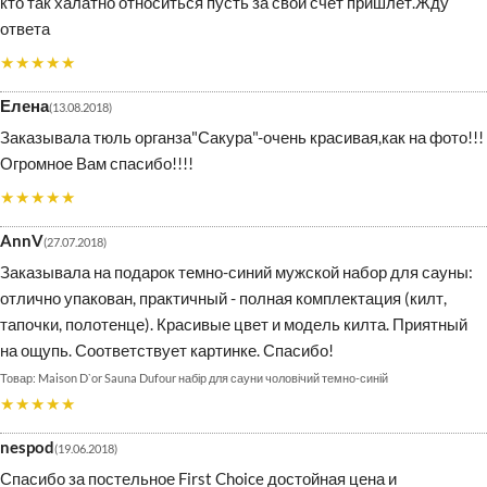
кто так халатно относиться пусть за свой счёт пришлет.Жду
ответа
★★★★★
Елена
13.08.2018
Заказывала тюль органза"Сакура"-очень красивая,как на фото!!!
Огромное Вам спасибо!!!!
★★★★★
AnnV
27.07.2018
Заказывала на подарок темно-синий мужской набор для сауны:
отлично упакован, практичный - полная комплектация (килт,
тапочки, полотенце). Красивые цвет и модель килта. Приятный
на ощупь. Соответствует картинке. Спасибо!
Maison D`or Sauna Dufour набір для сауни чоловічий темно-синій
★★★★★
nespod
19.06.2018
Спасибо за постельное First Choice достойная цена и