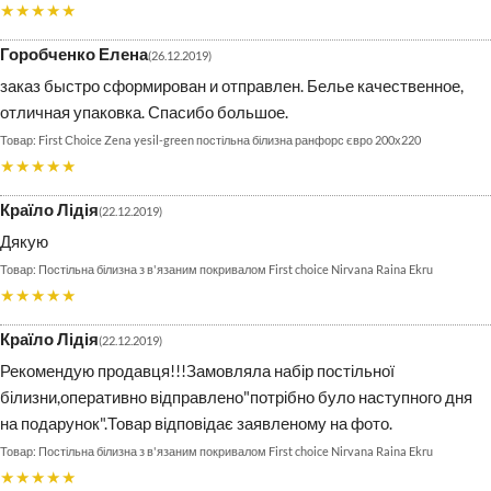
★★★★★
Горобченко Елена
26.12.2019
заказ быстро сформирован и отправлен. Белье качественное,
отличная упаковка. Спасибо большое.
First Сhoice Zena yesil-green постільна білизна ранфорс євро 200х220
★★★★★
Країло Лідія
22.12.2019
Дякую
Постільна білизна з в'язаним покривалом First choice Nirvana Raina Ekru
★★★★★
Країло Лідія
22.12.2019
Рекомендую продавця!!!Замовляла набір постільної
білизни,оперативно відправлено"потрібно було наступного дня
на подарунок".Товар відповідає заявленому на фото.
Постільна білизна з в'язаним покривалом First choice Nirvana Raina Ekru
★★★★★