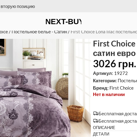
 на счет = бесплатная доставка
е белье сатин евро 200х220
oice
/
Постельное белье - Сатин
/
First Choice Lona lilac постел
First Choic
сатин евро
3026
грн.
Артикул:
19272
Категории:
Постельн
Бренд:
First Choice
Нет в наличии
Бесплатная достав
Бесплатная доста
ОПИСАНИЕ
ДЕТАЛИ