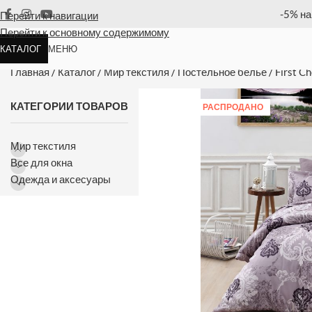
ю позицию
Оплата
Перейти к навигации
Перейти к основному содержимому
КАТАЛОГ
МЕНЮ
First Choice Lona lilac постельно
Главная
/
Каталог
/
Мир текстиля
/
Постельное белье
/
First Ch
КАТЕГОРИИ ТОВАРОВ
РАСПРОДАНО
Мир текстиля
Все для окна
Одежда и аксесуары