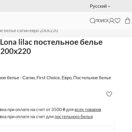
Подарочный сертификат — доставка за наш счет
Русский
ПОИСК
ьное белье сатин евро 200х220
e Lona lilac постельное белье
 200х220
ое белье - Сатин
,
First Choice
,
Евро
,
Постельное белье
ка при оплате на счет от 3500 ₴ для
всех товаров
вка при оплате на счет для
постельного белья