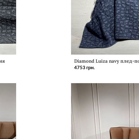
ия
Diamond Luiza navy плед-п
4753
грн.