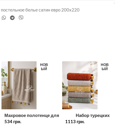
lac постельное белье сатин евро 200х220
НОВ
НОВ
ЫЙ
ЫЙ
Махровое полотенце для
Набор турецких
534
лица с декоративными
грн.
1113
хлопковых полотенец с
грн.
кисточками 50×90 см,
кисточками 30×50 см, 5