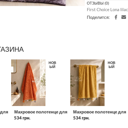
ОТЗЫВЫ (0)
First Choice Lona li
Поделится:
ГАЗИНА
НОВ
НОВ
ЫЙ
ЫЙ
 для
Махровое полотенце для
Махровое полотенце для
534
лица с декоративными
грн.
534
лица с декоративными
грн.
кисточками 50×90 см,
кисточками 50×90 см,