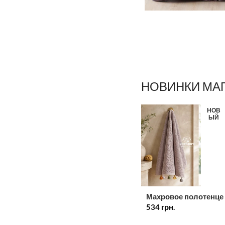
НОВИНКИ МА
НОВ
ЫЙ
Махровое полотенце
534
грн.
лица лиловое с
декоративными