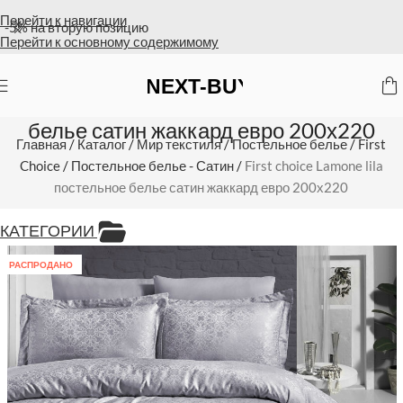
Перейти к навигации
Оплата на счет = бесплатная доставка
Перейти к основному содержимому
First choice Lamone lila постельное
белье сатин жаккард евро 200х220
Главная
/
Каталог
/
Мир текстиля
/
Постельное белье
/
First
Choice
/
Постельное белье - Сатин
/
First choice Lamone lila
постельное белье сатин жаккард евро 200х220
КАТЕГОРИИ
РАСПРОДАНО