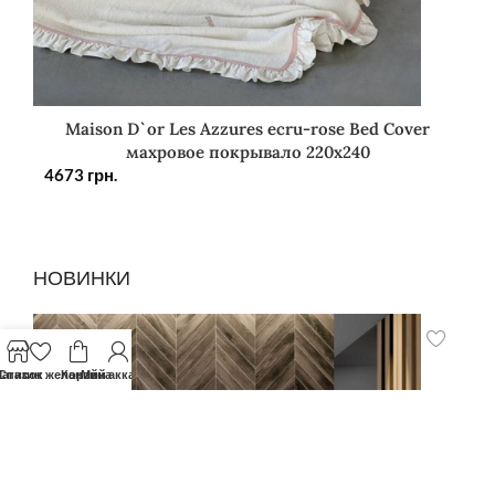
Maison D`or Les Azzures ecru-rose Bed Cover
махровое покрывало 220х240
4673
грн.
НОВИНКИ
агазин
Список желаний
Корзина
Мой аккаунт