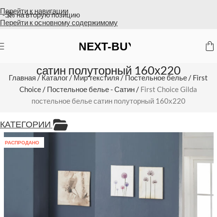
Перейти к навигации
Оплата на счет = бесплатная доставка
Перейти к основному содержимому
First Choice Gilda постельное белье
сатин полуторный 160х220
Главная
/
Каталог
/
Мир текстиля
/
Постельное белье
/
First
Choice
/
Постельное белье - Сатин
/
First Choice Gilda
постельное белье сатин полуторный 160х220
КАТЕГОРИИ
РАСПРОДАНО