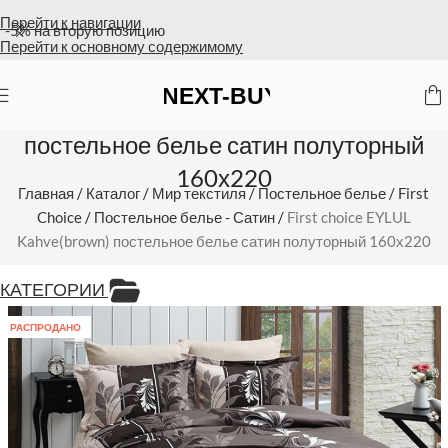
Перейти к навигации
Оплата на счет = бесплатная доставка
Перейти к основному содержимому
First choice EYLUL Kahve(brown)
постельное белье сатин полуторный
160х220
Главная
/
Каталог
/
Мир текстиля
/
Постельное белье
/
First
Choice
/
Постельное белье - Сатин
/
First choice EYLUL
Kahve(brown) постельное белье сатин полуторный 160х220
КАТЕГОРИИ
РАСПРОДАНО