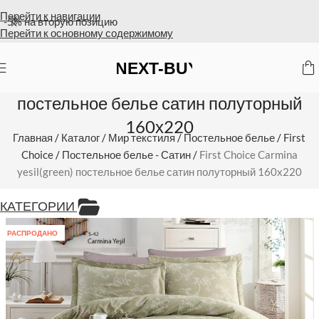
Перейти к навигации
Оплата на счет = бесплатная доставка
Перейти к основному содержимому
First Choice Carmina yesil(green)
постельное белье сатин полуторный
160х220
Главная
/
Каталог
/
Мир текстиля
/
Постельное белье
/
First
Choice
/
Постельное белье - Сатин
/
First Choice Carmina
yesil(green) постельное белье сатин полуторный 160х220
КАТЕГОРИИ
РАСПРОДАНО