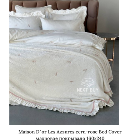
Maison D`or Les Azzures ecru-rose Bed Cover
махровое покрывало 160х240