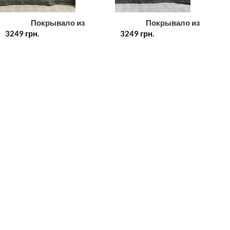
Покрывало из
Покрывало из
3249
двустороннего муслина с
грн.
3249
двустороннего муслина с
грн.
наволочками Saheser Sortie
наволочками Saheser Sortie
Haki, евро, Турция
Gri, евро, Турция