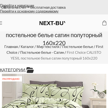
Перейти к навигации
Оплата на счет = бесплатная доставка
Перейти к основному содержимому
First Choice CALISTO YESIL
постельное белье сатин полуторный
160х220
Главная
/
Каталог
/
Мир текстиля
/
Постельное белье
/
First
Choice
/
Постельное белье - Сатин
/
First Choice CALISTO
YESIL постельное белье сатин полуторный 160х220
КАТЕГОРИИ
РАСПРОДАНО