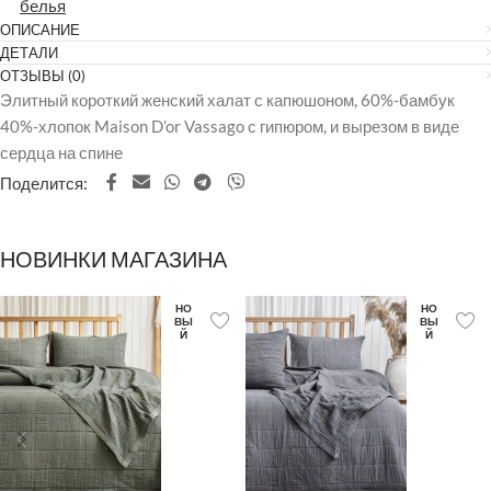
белья
ОПИСАНИЕ
ДЕТАЛИ
ОТЗЫВЫ (0)
Элитный короткий женский халат с капюшоном, 60%-бамбук
40%-хлопок Maison D’or Vassago с гипюром, и вырезом в виде
сердца на спине
Поделится:
НОВИНКИ МАГАЗИНА
НО
НО
ВЫ
ВЫ
Й
Й