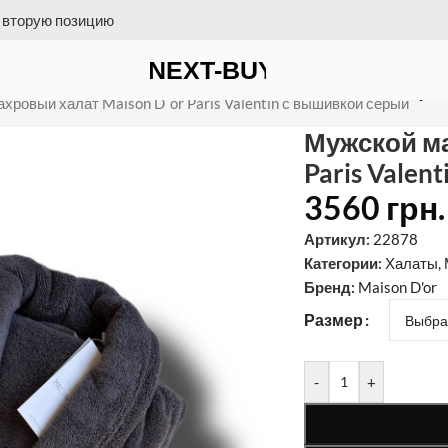
 на счет = бесплатная доставка
`or Paris Valentin с вышивкой сер
хровый халат Maison D`or Paris Valentin с вышивкой серый
Мужской ма
Paris Vale
3560
грн.
Артикул:
22878
Категории:
Халаты
,
Бренд:
Maison D'or
Размер
-
+