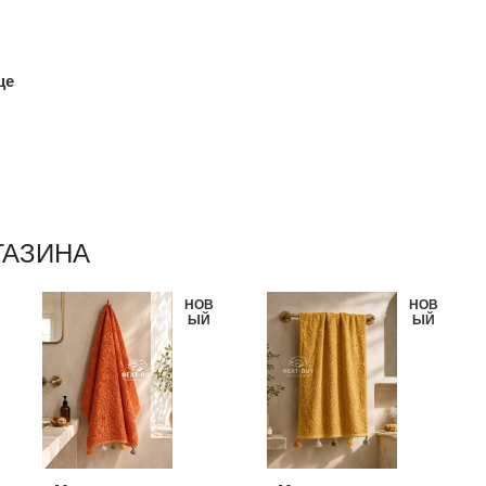
це
ur
ГАЗИНА
НОВ
НОВ
ЫЙ
ЫЙ