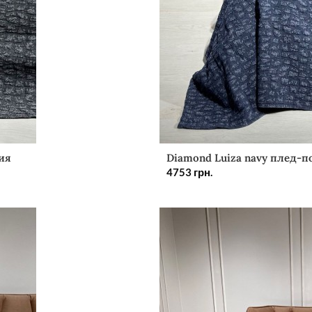
ия
Diamond Luiza navy плед-п
4753
грн.