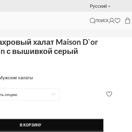
Подарочный сертификат — доставка за наш счет
Русский
ПОИСК
ый
хровый халат Maison D`or
ntin с вышивкой серый
Мужские халаты
В КОРЗИНУ