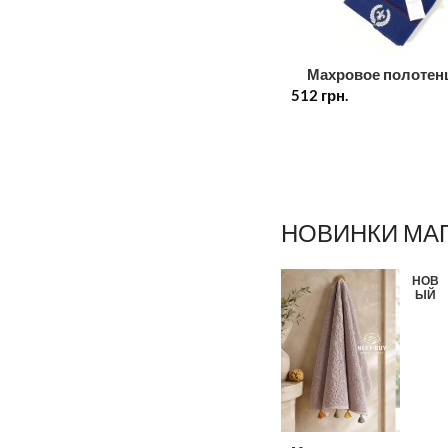
Махровое полотен
512
Maison D’or Seymo
грн.
50х100см синее
НОВИНКИ МА
НОВ
ЫЙ