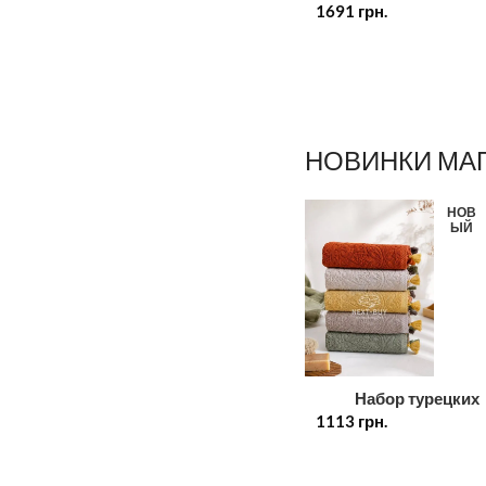
1691
Cotton набор мужс
грн.
набор полотенец
бежевый
НОВИНКИ МА
НОВ
ЫЙ
Набор турецких
1113
хлопковых полотене
грн.
кисточками 30×50 см
шт.