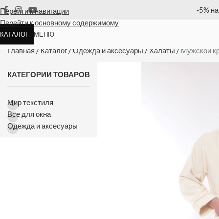
ю позицию
Оплата
Перейти к навигации
Перейти к основному содержимому
КАТАЛОГ
МЕНЮ
Мужской кремовый халат Maison D
Главная
/
Каталог
/
Одежда и аксесуары
/
Халаты
/
Мужской кр
КАТЕГОРИИ ТОВАРОВ
Мир текстиля
Все для окна
Одежда и аксесуары