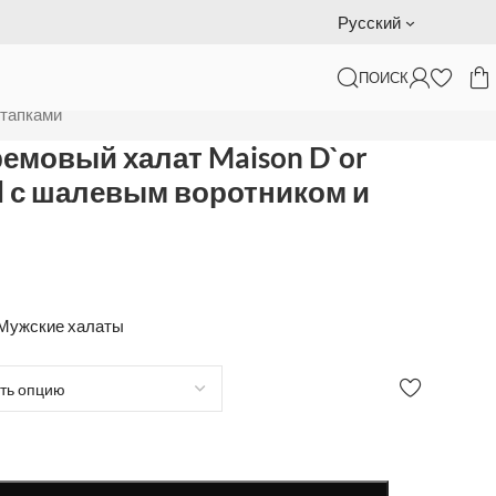
Подарочный сертификат — доставка за наш счет
Русский
ПОИСК
ником и тапками
 тапками
емовый халат Maison D`or
el с шалевым воротником и
Мужские халаты