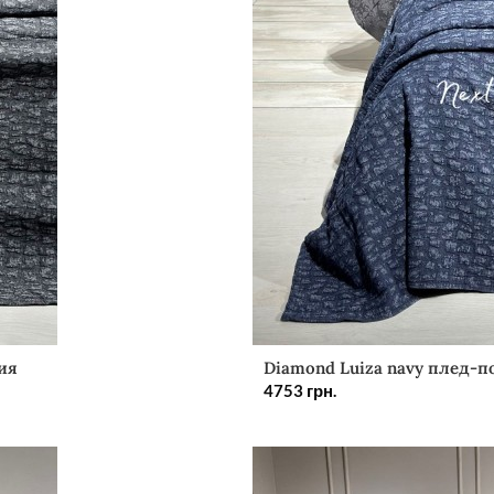
ия
Diamond Luiza navy плед-п
4753
грн.