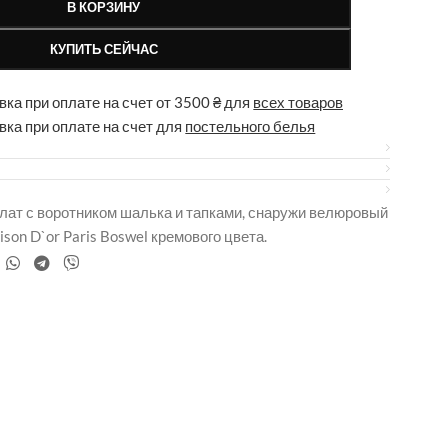
В КОРЗИНУ
КУПИТЬ СЕЙЧАС
ка при оплате на счет от 3500 ₴ для
всех товаров
вка при оплате на счет для
постельного белья
лат с воротником шалька и тапками, снаружи велюровый
son D`or Paris Boswel кремового цвета.