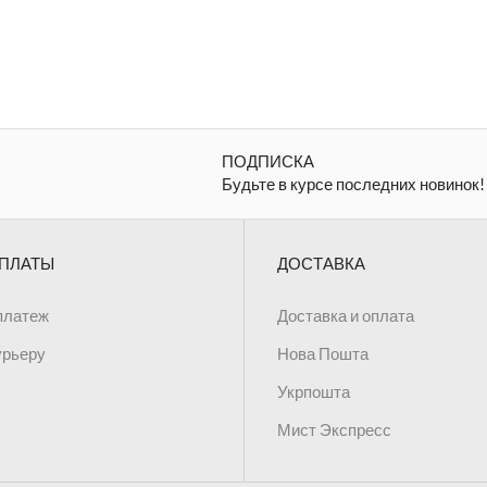
бахромой
фиолетово-белое с
кисточками
ПОДПИСКА
Будьте в курсе последних новинок!
ПЛАТЫ
ДОСТАВКА
платеж
Доставка и оплата
урьеру
Нова Пошта
Укрпошта
Мист Экспресс