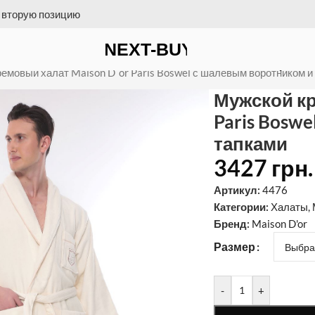
 на счет = бесплатная доставка
`or Paris Boswel с шалевым ворот
емовый халат Maison D`or Paris Boswel с шалевым воротником и
Мужской кр
Paris Bosw
тапками
3427
грн.
Артикул:
4476
Категории:
Халаты
,
Бренд:
Maison D'or
Размер
-
+