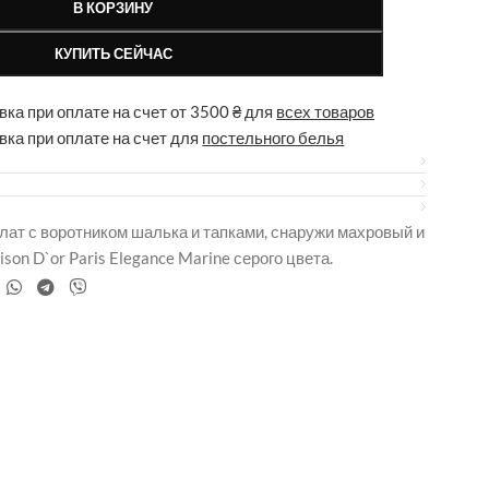
В КОРЗИНУ
КУПИТЬ СЕЙЧАС
ка при оплате на счет от 3500 ₴ для
всех товаров
вка при оплате на счет для
постельного белья
ат с воротником шалька и тапками, снаружи махровый и
on D`or Paris Elegance Marine серого цвета.