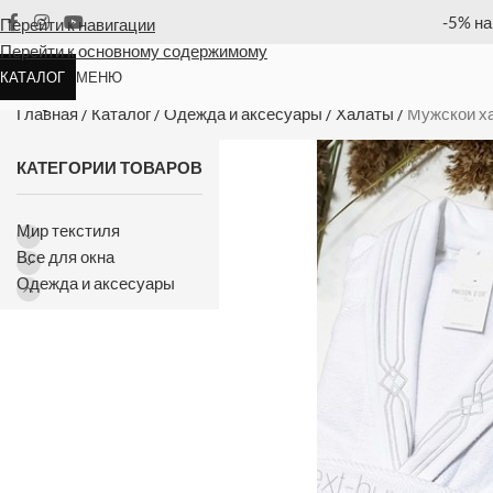
ю позицию
Оплата
Перейти к навигации
Перейти к основному содержимому
КАТАЛОГ
МЕНЮ
Мужской халат Maison D`or Paris
Главная
/
Каталог
/
Одежда и аксесуары
/
Халаты
/
Мужской ха
КАТЕГОРИИ ТОВАРОВ
Мир текстиля
Все для окна
Одежда и аксесуары