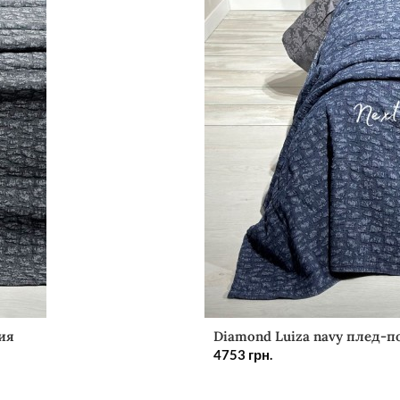
ия
Diamond Luiza navy плед-п
4753
грн.