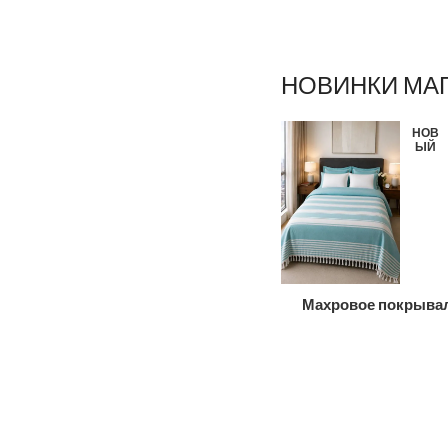
НОВИНКИ МА
НОВ
ЫЙ
Махровое покрыва
плед с бахромой Ma
D’or Babette Turquoi
White (пештемаль), 
хлопок, 155×220 с
бирюзово-белое