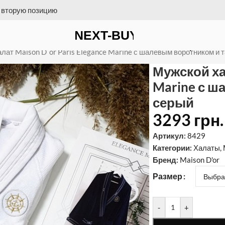
 на счет = бесплатная доставка
 Elegance Marine с шалевым воротн
лат Maison D`or Paris Elegance Marine с шалевым воротником и 
Мужской хал
Marine с ш
серый
3293
грн.
Артикул:
8429
Категории:
Халаты
,
Бренд:
Maison D'or
Размер
-
+