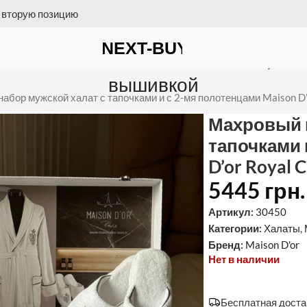
 на счет = бесплатная доставка
 тапочками и с 2-мя полотенцами 
вышивкой
абор мужской халат с тапочками и с 2-мя полотенцами Maison D’
Махровый н
тапочками 
D’or Royal
5445
грн.
Артикул:
30450
Категории:
Халаты
,
Бренд:
Maison D'or
Нет в наличии
Бесплатная достав