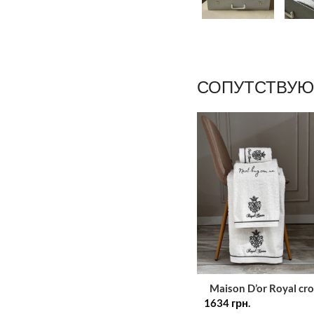
СОПУТСТВУЮ
Maison D’or Royal cr
1634
white набор полотен
грн.