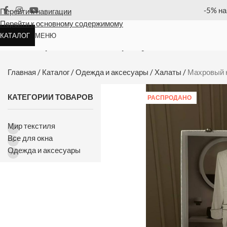
ю позицию
Оплата
Перейти к навигации
Перейти к основному содержимому
КАТАЛОГ
МЕНЮ
Махровый набор мужской халат с
Главная
/
Каталог
/
Одежда и аксесуары
/
Халаты
/
Махровый н
КАТЕГОРИИ ТОВАРОВ
РАСПРОДАНО
Мир текстиля
Все для окна
Одежда и аксесуары