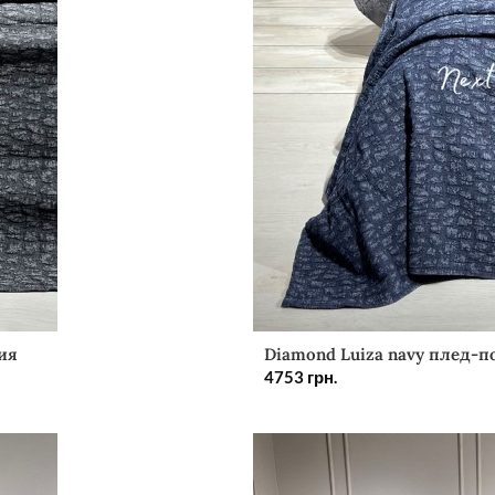
ия
Diamond Luiza navy плед-п
4753
грн.