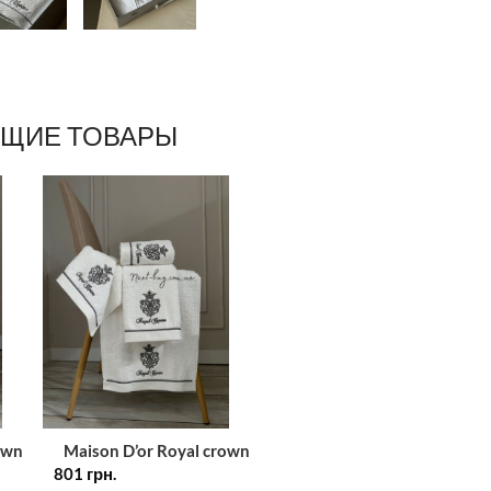
ЩИЕ ТОВАРЫ
own
Maison D’or Royal crown
ец с
801
white набор полотенец с
грн.