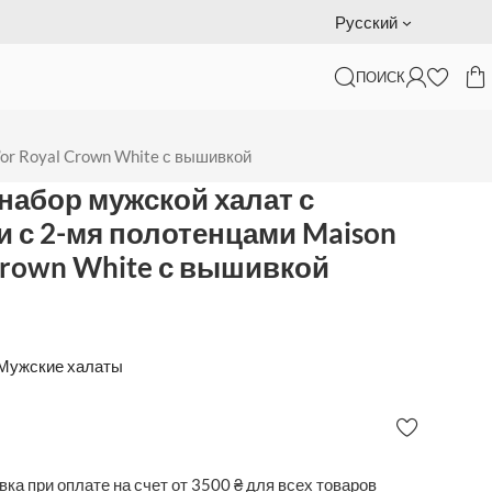
Подарочный сертификат — доставка за наш счет
Русский
ПОИСК
Maison D’or Royal Crown White с
or Royal Crown White с вышивкой
абор мужской халат с
и с 2-мя полотенцами Maison
 Crown White с вышивкой
Мужские халаты
ка при оплате на счет от 3500 ₴ для
всех товаров