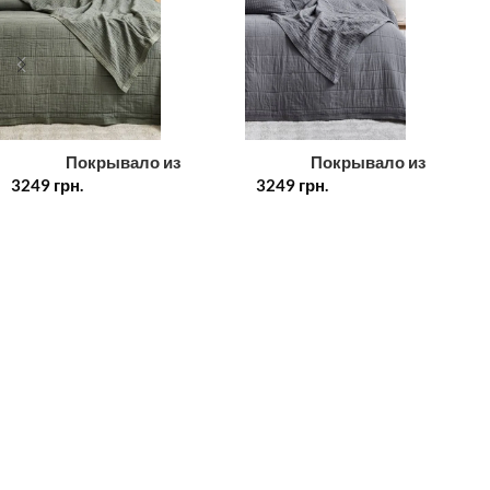
Покрывало из
Покрывало из
3249
двустороннего муслина с
грн.
3249
двустороннего муслина с
грн.
наволочками Saheser Sortie
наволочками Saheser Sortie
Haki, евро, Турция
Gri, евро, Турция