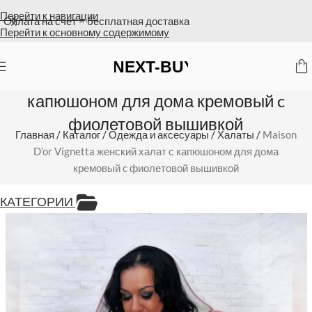
Перейти к навигации
Оплата на счет = бесплатная доставка
Перейти к основному содержимому
Maison D’or Vignetta женский халат с
капюшоном для дома кремовый c
фиолетовой вышивкой
Главная
/
Каталог
/
Одежда и аксесуары
/
Халаты
/
Maison
D’or Vignetta женский халат с капюшоном для дома
кремовый c фиолетовой вышивкой
КАТЕГОРИИ