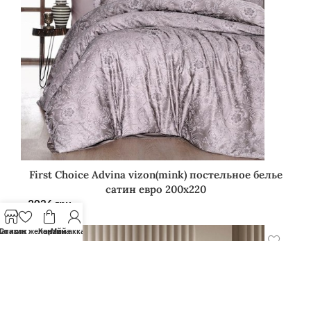
First Choice Advina vizon(mink) постельное белье
сатин евро 200х220
3026
грн.
агазин
Список желаний
Корзина
Мой аккаунт