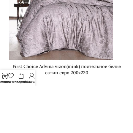
First Choice Advina vizon(mink) постельное белье
сатин евро 200х220
3026
грн.
агазин
Список желаний
Корзина
Мой аккаунт