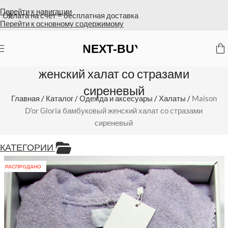
Перейти к навигации
Оплата на счет = бесплатная доставка
Перейти к основному содержимому
Maison D’or Gloria бамбуковый
женский халат со стразами
сиреневый
Главная
/
Каталог
/
Одежда и аксесуары
/
Халаты
/
Maison
D’or Gloria бамбуковый женский халат со стразами
сиреневый
КАТЕГОРИИ
РАСПРОДАНО