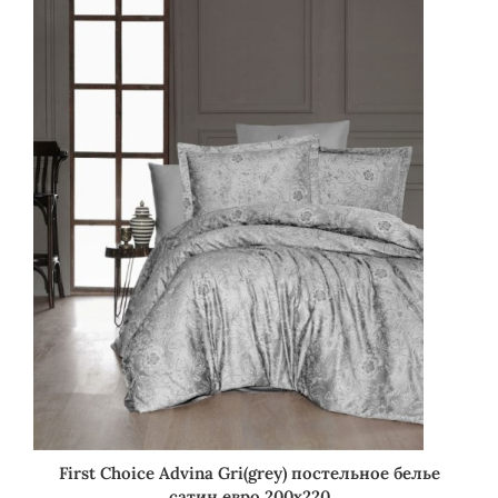
First Choice Advina Gri(grey) постельное белье
сатин евро 200х220