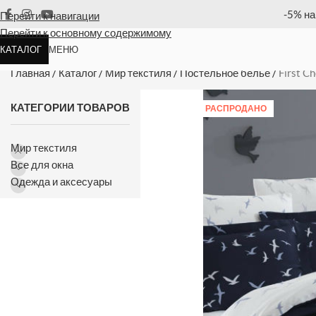
ю позицию
Оплата
Перейти к навигации
Перейти к основному содержимому
КАТАЛОГ
МЕНЮ
First Choice Liberta Lacivert(nav
Главная
/
Каталог
/
Мир текстиля
/
Постельное белье
/
First C
КАТЕГОРИИ ТОВАРОВ
РАСПРОДАНО
Мир текстиля
Все для окна
Одежда и аксесуары