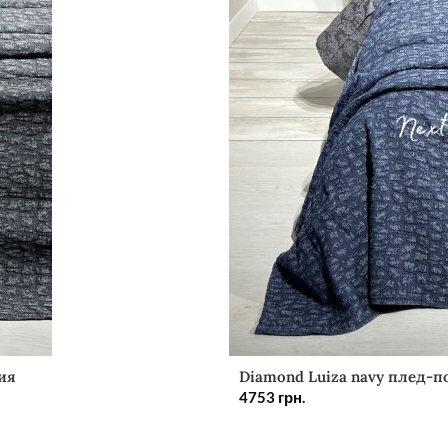
ия
Diamond Luiza navy плед-п
4753
грн.