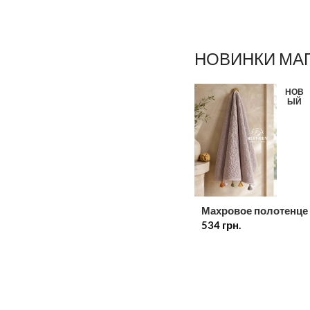
НОВИНКИ МА
НОВ
ЫЙ
Махровое полотенце
534
грн.
лица лиловое с
декоративными
кисточками 50×90 с
100% хлопок, Турц