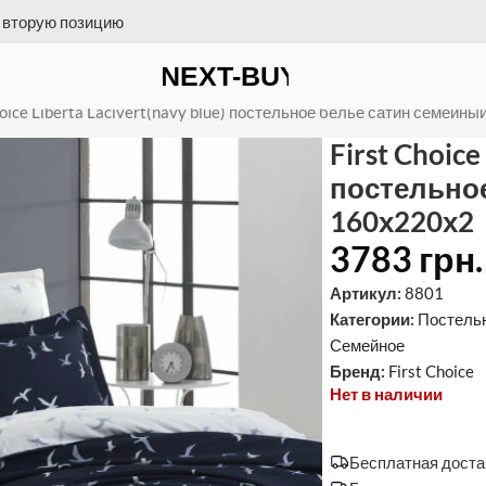
 на счет = бесплатная доставка
y blue) постельное белье сатин сем
hoice Liberta Lacivert(navy blue) постельное белье сатин семейн
First Choice
постельно
160х220х2
3783
грн.
Артикул:
8801
Категории:
Постель
Семейное
Бренд:
First Choice
Нет в наличии
Бесплатная достав