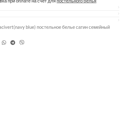
вка при оплате на счет для
постельного белья
 Lacivert(navy blue) постельное белье сатин семейный