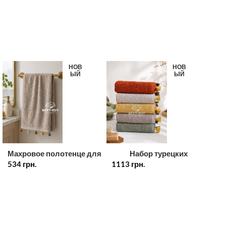
НОВ
НОВ
ЫЙ
ЫЙ
Махровое полотенце для
Набор турецких
534
лица с декоративными
грн.
1113
хлопковых полотенец с
грн.
кисточками 50×90 см,
кисточками 30×50 см, 5
100% хлопок, Турция,
шт.
бежевое