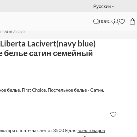
Подарочный сертификат — доставка за наш счет
Русский
ПОИСК
ейный 160х220х2
ый 160х220х2
 Liberta Lacivert(navy blue)
е белье сатин семейный
ное белье
,
First Choice
,
Постельное белье - Сатин
,
ка при оплате на счет от 3500 ₴ для
всех товаров