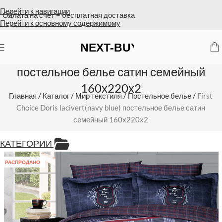
Перейти к навигации
Оплата на счет = бесплатная доставка
Перейти к основному содержимому
First Choice Doris lacivert(navy blue)
постельное белье сатин семейный
160х220х2
Главная
/
Каталог
/
Мир текстиля
/
Постельное белье
/
First
Choice Doris lacivert(navy blue) постельное белье сатин
семейный 160х220х2
КАТЕГОРИИ
РАСПРОДАНО