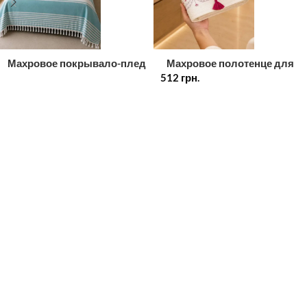
Махровое покрывало-плед
Махровое полотенце для
с бахромой Maison D’or
512
лица Lavender Ornament
грн.
Babette Turquoise-White
молочное с лилово-
(пештемаль), 100% хлопок,
малиновой вышивкой и
155×220 см, бирюзово-
кисточкой, 50×90 см, 100%
белое
премиум-хлопок, 1 шт.