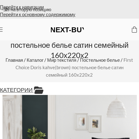
Перейти к навигации
Оплата на счет = бесплатная доставка
Перейти к основному содержимому
First Choice Doris kahve(brown)
постельное белье сатин семейный
160х220х2
Главная
/
Каталог
/
Мир текстиля
/
Постельное белье
/
First
Choice Doris kahve(brown) постельное белье сатин
семейный 160х220х2
КАТЕГОРИИ