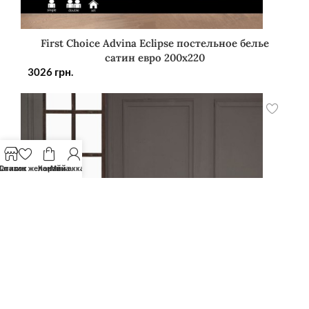
First Choice Advina Eclipse постельное белье
сатин евро 200х220
3026
грн.
агазин
Список желаний
Корзина
Мой аккаунт