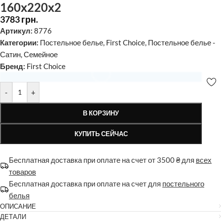
160х220х2
3783
грн.
Артикул:
8776
Категории:
Постельное белье
,
First Choice
,
Постельное белье -
Сатин
,
Семейное
Бренд:
First Choice
Доступна опция индивидуального пошива
-
+
резинки
В КОРЗИНУ
500
грн.
Заказать пошив
КУПИТЬ СЕЙЧАС
Общая стоимость:
3783
грн.
Бесплатная доставка при оплате на счет от 3500 ₴ для
всех
товаров
Бесплатная доставка при оплате на счет для
постельного
белья
ОПИСАНИЕ
ДЕТАЛИ