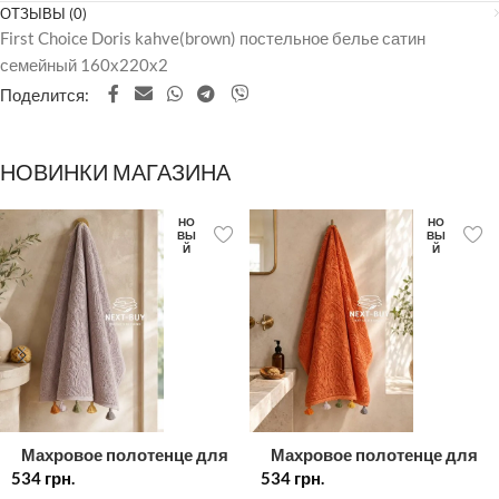
ОТЗЫВЫ (0)
First Choice Doris kahve(brown) постельное белье сатин
семейный 160х220х2
Поделится:
НОВИНКИ МАГАЗИНА
НО
НО
ВЫ
ВЫ
Й
Й
Махровое полотенце для
Махровое полотенце для
534
грн.
лица лиловое с
534
лица с декоративными
грн.