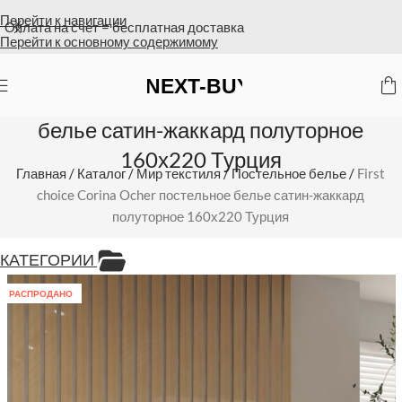
Перейти к навигации
Оплата на счет = бесплатная доставка
Перейти к основному содержимому
First choice Corina Ocher постельное
белье сатин-жаккард полуторное
160х220 Турция
Главная
/
Каталог
/
Мир текстиля
/
Постельное белье
/
First
choice Corina Ocher постельное белье сатин-жаккард
полуторное 160х220 Турция
КАТЕГОРИИ
РАСПРОДАНО