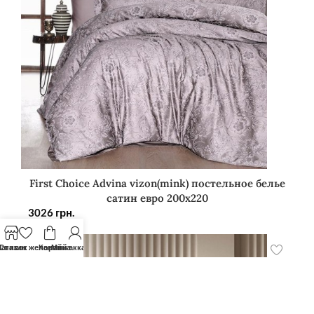
First Choice Advina vizon(mink) постельное белье
сатин евро 200х220
3026
грн.
агазин
Список желаний
Корзина
Мой аккаунт