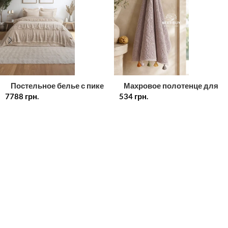
Постельное белье с пике
Махровое полотенце для
7788
Saheser Ramona евро
грн.
534
грн.
лица лиловое с
200х220
декоративными
кисточками 50×90 см, 100%
хлопок, Турция