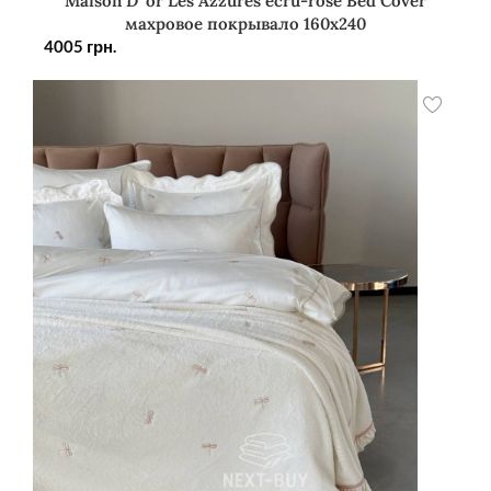
Maison D`or Les Azzures ecru-rose Bed Cover
махровое покрывало 160х240
4005
грн.