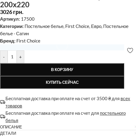
200х220
3026
грн.
Артикул:
17500
Категории:
Постельное белье
,
First Choice
,
Евро
,
Постельное
белье - Сатин
Бренд:
First Choice
Доступна опция индивидуального пошива
-
+
резинки
В КОРЗИНУ
500
грн.
Заказать пошив
КУПИТЬ СЕЙЧАС
Общая стоимость:
3026
грн.
Бесплатная доставка при оплате на счет от 3500 ₴ для
всех
товаров
Бесплатная доставка при оплате на счет для
постельного
белья
ОПИСАНИЕ
ДЕТАЛИ