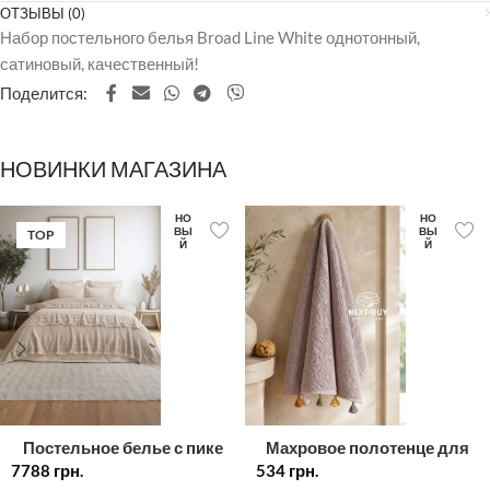
ОТЗЫВЫ (0)
Набор постельного белья Broad Line White однотонный,
сатиновый, качественный!
Поделится:
НОВИНКИ МАГАЗИНА
НО
НО
ВЫ
ВЫ
TOP
Й
Й
Постельное белье с пике
Махровое полотенце для
7788
Saheser Ramona евро
грн.
534
грн.
лица лиловое с