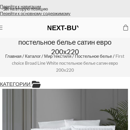
Перейти к навигации
Оплата на счет = бесплатная доставка
Перейти к основному содержимому
First choice Broad Line White
постельное белье сатин евро
200х220
Главная
/
Каталог
/
Мир текстиля
/
Постельное белье
/
First
choice Broad Line White постельное белье сатин евро
200х220
КАТЕГОРИИ