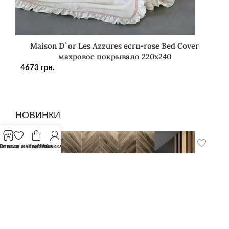
Maison D`or Les Azzures ecru-rose Bed Cover
махровое покрывало 220х240
4673
грн.
НОВИНКИ
агазин
Список желаний
Корзина
Мой аккаунт