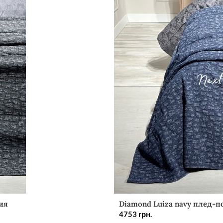
ия
Diamond Luiza navy плед-п
4753
грн.