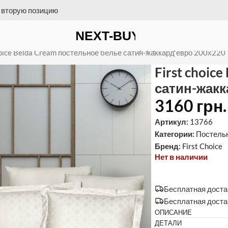
 на счет = бесплатная доставка
ное белье сатин-жаккард евро 200х
hoice Belda Cream постельное белье сатин-жаккард евро 200х220
First choic
сатин-жакк
3160
грн.
Артикул:
13766
Категории:
Постель
Бренд:
First Choice
Нет в наличии
Бесплатная достав
Бесплатная доста
ОПИСАНИЕ
ДЕТАЛИ