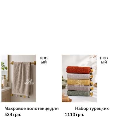
НОВ
НОВ
ЫЙ
ЫЙ
Махровое полотенце для
Набор турецких
534
лица с декоративными
грн.
1113
хлопковых полотенец с
грн.
кисточками 50×90 см,
кисточками 30×50 см, 5
100% хлопок, Турция,
шт.