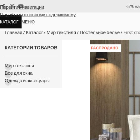
ю позицию
Оплата
Перейти к навигации
Перейти к основному содержимому
КАТАЛОГ
МЕНЮ
First choice Belda Cream постель
Главная
/
Каталог
/
Мир текстиля
/
Постельное белье
/
First c
КАТЕГОРИИ ТОВАРОВ
РАСПРОДАНО
Мир текстиля
Все для окна
Одежда и аксесуары