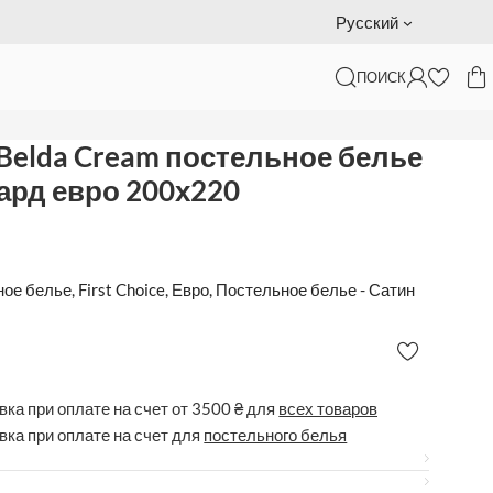
Подарочный сертификат — доставка за наш счет
Русский
ПОИСК
220
e Belda Cream постельное белье
ард евро 200х220
ное белье
,
First Choice
,
Евро
,
Постельное белье - Сатин
ка при оплате на счет от 3500 ₴ для
всех товаров
вка при оплате на счет для
постельного белья