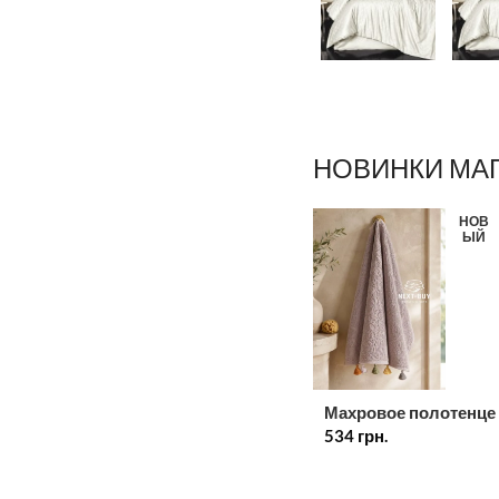
НОВИНКИ МА
НОВ
ЫЙ
Махровое полотенце
534
грн.
лица лиловое с
декоративными
кисточками 50×90 с