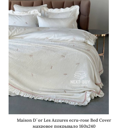
Maison D`or Les Azzures ecru-rose Bed Cover
махровое покрывало 160х240