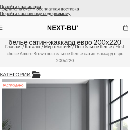
Перейти к навигации
Оплата на счет = бесплатная доставка
Перейти к основному содержимому
First choice Amore Brown постельное
белье сатин-жаккард евро 200х220
Главная
/
Каталог
/
Мир текстиля
/
Постельное белье
/
First
choice Amore Brown постельное белье сатин-жаккард евро
200х220
КАТЕГОРИИ
РАСПРОДАНО