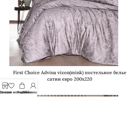
First Choice Advina vizon(mink) постельное белье
сатин евро 200х220
3026
грн.
агазин
Список желаний
Корзина
Мой аккаунт