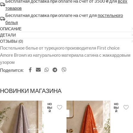
Бесплатная доставка при оплате на счет от 3500 ₴ для
всех
товаров
Бесплатная доставка при оплате на счет для
постельного
белья
ОПИСАНИЕ
ДЕТАЛИ
ОТЗЫВЫ (0)
Постельное белье от турецкого производителя First choice
Amore Brown из натурального материала сатина с жаккардовым
узором
Поделится:
НОВИНКИ МАГАЗИНА
НО
НО
ВЫ
ВЫ
Й
Й