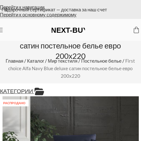
Перейти к навигации
Подарочный сертификат — доставка за наш счет
Перейти к основному содержимому
First choice Alfa Navy Blue deluxe
сатин постельное белье евро
200х220
Главная
/
Каталог
/
Мир текстиля
/
Постельное белье
/
First
choice Alfa Navy Blue deluxe сатин постельное белье евро
200х220
КАТЕГОРИИ
РАСПРОДАНО