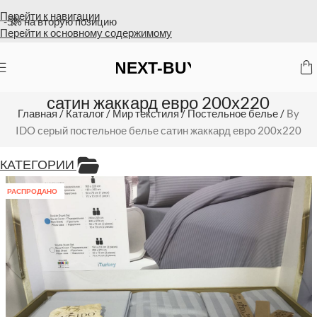
Перейти к навигации
Оплата на счет = бесплатная доставка
Перейти к основному содержимому
By IDO серый постельное белье
сатин жаккард евро 200х220
Главная
/
Каталог
/
Мир текстиля
/
Постельное белье
/
By
IDO серый постельное белье сатин жаккард евро 200х220
КАТЕГОРИИ
РАСПРОДАНО